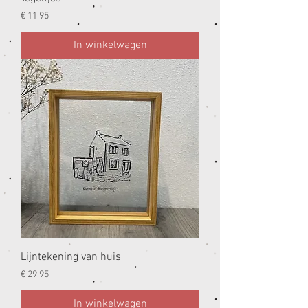
Prijs
€ 11,95
In winkelwagen
Lijntekening van huis
Prijs
€ 29,95
In winkelwagen