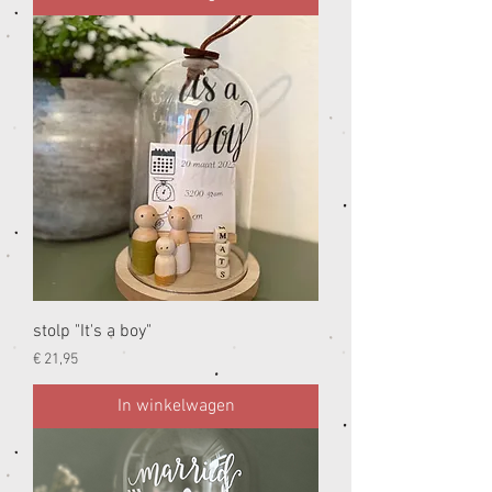
stolp "It's a boy"
Prijs
€ 21,95
In winkelwagen