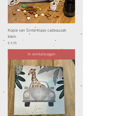
Kopie van Sinterklaas cadeauzak
klein
Prijs
€ 9,95
In winkelwagen