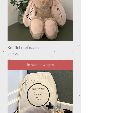
Knuffel met naam
Prijs
€ 19,95
In winkelwagen