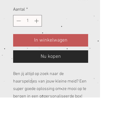
Aantal
*
In winkelwagen
Nu kopen
Ben jij altijd op zoek naar de
haarspeldjes van jouw kleine meid? Een
super goede oplossing om ze mooi op te
bergen in een gepersonaliseerde box!
product informatie
Boxen zijn in de volgende afmetingen.
15 x 10 x 5,5 (B X D X H) €20,95